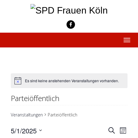
Skip
to
content
Toggle
naviga
Es sind keine anstehenden Veranstaltungen vorhanden.
Parteiöffentlich
Veranstaltungen
Parteiöffentlich
Vera
5/1/2025
Verans
Suche
Monat
Ansi
Datum