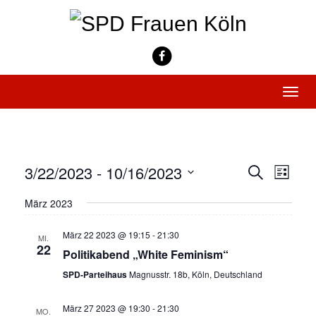
Skip
to
content
Toggle
naviga
Vera
3/22/2023
 - 
10/16/2023
Verans
Suche
Liste
Ansi
Datum
Suche
wählen.
März 2023
Navi
und
März 22 2023 @ 19:15
-
21:30
Ansicht
MI.
22
Politikabend „White Feminism“
Navigat
SPD-Parteihaus
Magnusstr. 18b, Köln, Deutschland
März 27 2023 @ 19:30
-
21:30
MO.