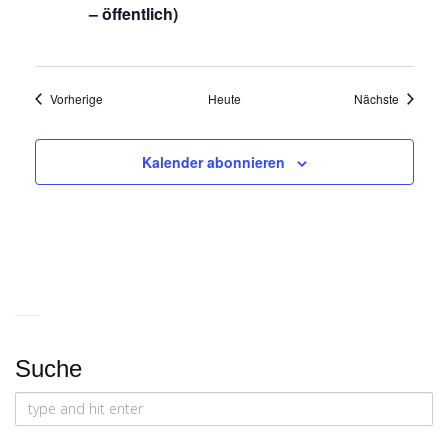
– öffentlich)
Veranstaltungen
Veransta
Vorherige
Heute
Nächste
Kalender abonnieren
Suche
Search
for: