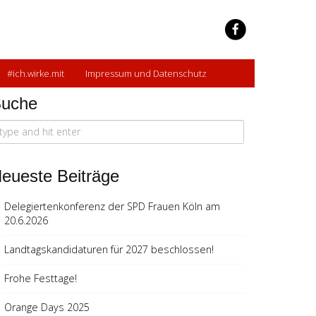
#ich.wirke.mit
Impressum und Datenschutz
uche
arch
r:
eueste Beiträge
Delegiertenkonferenz der SPD Frauen Köln am
20.6.2026
Landtagskandidaturen für 2027 beschlossen!
altung
ltungen
Frohe Festtage!
en-
Orange Days 2025
ion