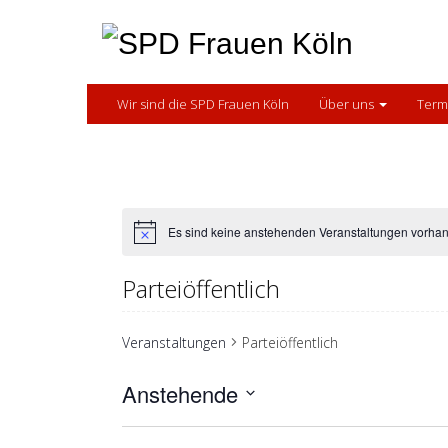
Skip
to
content
Wir sind die SPD Frauen Köln
Über uns
Term
Es sind keine anstehenden Veranstaltungen vorha
Parteiöffentlich
Veranstaltungen
Parteiöffentlich
Anstehende
Datum
wählen.