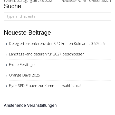
Post
ASF Klausurtagung am 27.8.2022
Newsletter Asf Köln Oktober 2022
Suche
navigation
Search
for:
Neueste Beiträge
Delegiertenkonferenz der SPD Frauen Köln am 20.6.2026
Landtagskandidaturen für 2027 beschlossen!
Frohe Festtage!
Orange Days 2025
Flyer SPD Frauen zur Kommunalwahl ist da!
Anstehende Veranstaltungen