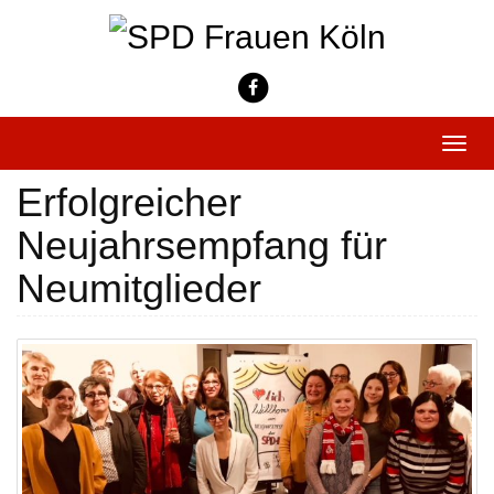
Skip
to
content
Toggle
naviga
Erfolgreicher
Neujahrsempfang für
Neumitglieder