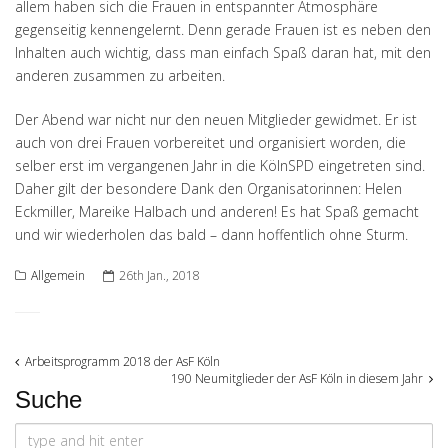
allem haben sich die Frauen in entspannter Atmosphäre
gegenseitig kennengelernt. Denn gerade Frauen ist es neben den
Inhalten auch wichtig, dass man einfach Spaß daran hat, mit den
anderen zusammen zu arbeiten.
Der Abend war nicht nur den neuen Mitglieder gewidmet. Er ist
auch von drei Frauen vorbereitet und organisiert worden, die
selber erst im vergangenen Jahr in die KölnSPD eingetreten sind.
Daher gilt der besondere Dank den Organisatorinnen: Helen
Eckmiller, Mareike Halbach und anderen! Es hat Spaß gemacht
und wir wiederholen das bald – dann hoffentlich ohne Sturm.
Allgemein
26th Jan., 2018
Post
Arbeitsprogramm 2018 der AsF Köln
190 Neumitglieder der AsF Köln in diesem Jahr
Suche
navigation
Search