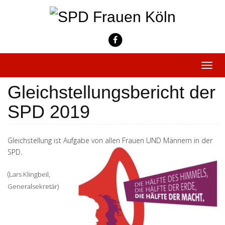
Skip
to
content
Toggle
naviga
Gleichstellungsbericht der
SPD 2019
Gleichstellung ist Aufgabe von allen Frauen UND Männern in der
SPD.
(
Lars Klingbeil,
Generalsekretär)